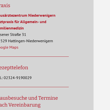
raxis
usärztezentrum Niederwenigern
ztpraxis für Allgemein- und
milienmedizin
sener Straße 31
529 Hattingen-Niederwenigern
oogle Maps
ezepttelefon
l.: 02324-9190029
ausbesuche und Termine
ach Vereinbarung