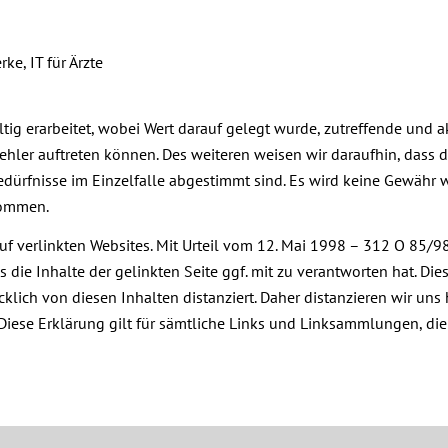
ke, IT für Ärzte
ltig erarbeitet, wobei Wert darauf gelegt wurde, zutreffende und 
 Fehler auftreten können. Des weiteren weisen wir daraufhin, dass 
edürfnisse im Einzelfalle abgestimmt sind. Es wird keine Gewähr we
nommen.
auf verlinkten Websites. Mit Urteil vom 12. Mai 1998 – 312 O 85/
ks die Inhalte der gelinkten Seite ggf. mit zu verantworten hat. Di
klich von diesen Inhalten distanziert. Daher distanzieren wir uns
. Diese Erklärung gilt für sämtliche Links und Linksammlungen, die