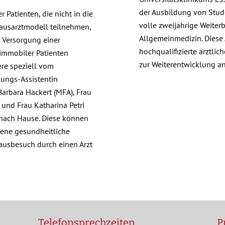
der Ausbildung von Stud
r Patienten, die nicht in die
volle zweijährige Weiter
usarztmodell teilnehmen,
Allgemeinmedizin. Diese
 Versorgung einer
hochqualifizierte ärztlic
immobiler Patienten
zur Weiterentwicklung a
re speziell vom
gungs-Assistentin
Barbara Hackert (MFA), Frau
und Frau Katharina Petri
 nach Hause. Diese können
tene gesundheitliche
ausbesuch durch einen Arzt
Telefonsprechzeiten
P