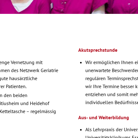
Akutsprechstunde
 enge Vernetzung mit
Wir ermöglichen Ihnen ei
men des Netzwerk Geriatrie
unerwartete Beschwerden 
ute hausärztliche
regulären Terminsprechst
er Patienten.
wir Ihre Termine besser 
entziehen und somit meh
in den beiden
individuellen Bedürfniss
itiusheim und Heidehof
Ketteltasche – regelmässig
Aus- und Weiterbildung
Als Lehrpraxis der Unive
Universitätsklinikums Es